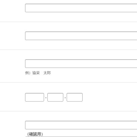
例）協栄 太郎
-
-
（確認用）