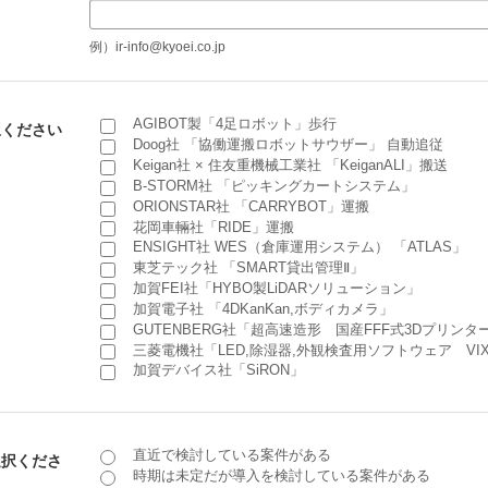
例）ir-info@kyoei.co.jp
AGIBOT製「4足ロボット」歩行
択ください
Doog社 「協働運搬ロボットサウザー」 自動追従
Keigan社 × 住友重機械工業社 「KeiganALI」搬送
B-STORM社 「ピッキングカートシステム」
ORIONSTAR社 「CARRYBOT」運搬
花岡車輛社「RIDE」運搬
ENSIGHT社 WES（倉庫運用システム） 「ATLAS」
東芝テック社 「SMART貸出管理Ⅱ」
加賀FEI社「HYBO製LiDARソリューション」
加賀電子社 「4DKanKan,ボディカメラ」
GUTENBERG社「超高速造形 国産FFF式3Dプリンタ
三菱電機社「LED,除湿器,外観検査用ソフトウェア VIX
加賀デバイス社「SiRON」
直近で検討している案件がある
選択くださ
時期は未定だが導入を検討している案件がある