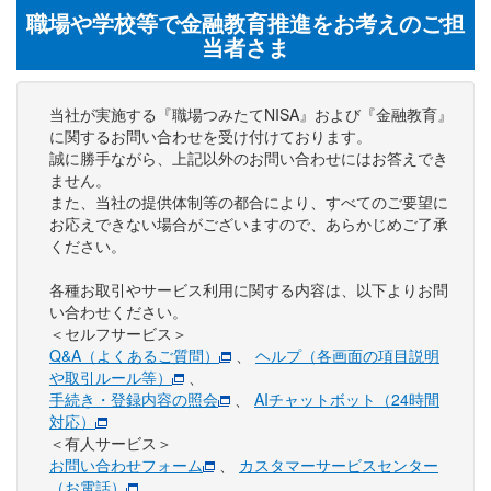
職場や学校等で金融教育推進をお考えのご担
当者さま
当社が実施する『職場つみたてNISA』および『金融教育』
に関するお問い合わせを受け付けております。
誠に勝手ながら、上記以外のお問い合わせにはお答えでき
ません。
また、当社の提供体制等の都合により、すべてのご要望に
お応えできない場合がございますので、あらかじめご了承
ください。
各種お取引やサービス利用に関する内容は、以下よりお問
い合わせください。
＜セルフサービス＞
Q&A（よくあるご質問）
、
ヘルプ（各画面の項目説明
や取引ルール等）
、
手続き・登録内容の照会
、
AIチャットボット（24時間
対応）
＜有人サービス＞
お問い合わせフォーム
、
カスタマーサービスセンター
（お電話）